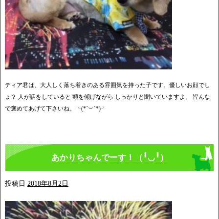
ティア君は、大人しく落ち着きのある雰囲気を持った子です。優しいお顔でし
ょ？ 人が話をしていると 頸を傾げながら しっかりと聞いていますよ。 皆んな
で褒めてあげて下さいね。╰(*´︶`*)╯
あかりちゃんでーす！（╹◡╹）
投稿日
2018年8月2日