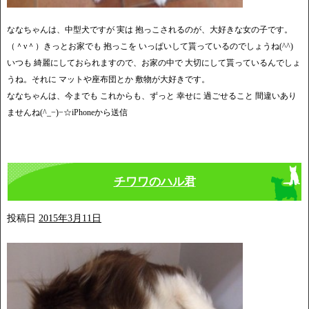
ななちゃんは、中型犬ですが 実は 抱っこされるのが、大好きな女の子です。
（＾ν＾）きっとお家でも 抱っこを いっぱいして貰っているのでしょうね(^^)
いつも 綺麗にしておられますので、お家の中で 大切にして貰っているんでしょ
うね。それに マットや座布団とか 敷物が大好きです。
ななちゃんは、今までも これからも、ずっと 幸せに 過ごせること 間違いあり
ませんね(^_−)−☆iPhoneから送信
チワワのハル君
投稿日
2015年3月11日