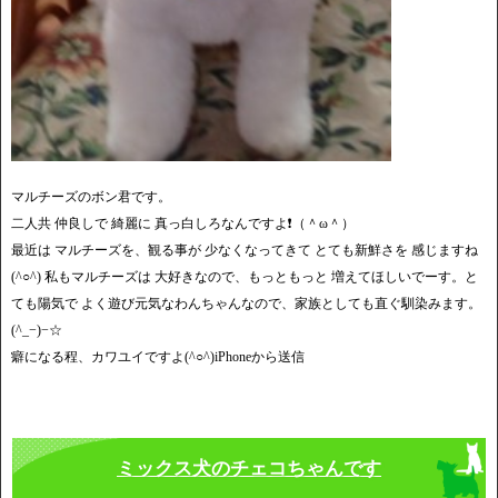
マルチーズのボン君です。
二人共 仲良しで 綺麗に 真っ白しろなんですよ❗️（＾ω＾）
最近は マルチーズを、観る事が 少なくなってきて とても新鮮さを 感じますね
(^○^) 私もマルチーズは 大好きなので、もっともっと 増えてほしいでーす。と
ても陽気で よく遊び元気なわんちゃんなので、家族としても直ぐ馴染みます。
(^_−)−☆
癖になる程、カワユイですよ(^○^)iPhoneから送信
ミックス犬のチェコちゃんです