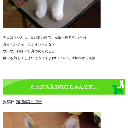
チェコちゃんは、まだ若いので、元気一杯です。(^○^)
お目々が チャームボイントかな？
ウルウルお目々で 見つめられると、
何でも 許してしまいそうですよね❗️（＾ω＾）iPhoneから送信
ミックス犬のななちゃんです。
投稿日
2015年3月12日