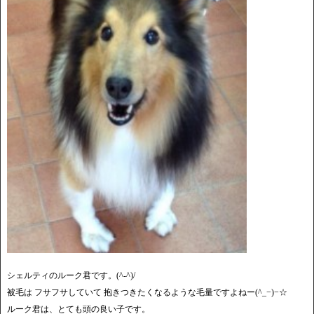
シェルティのルーク君です。(^-^)/
被毛は フサフサしていて 抱きつきたくなるような毛量ですよねー(^_−)−☆
ルーク君は、とても頭の良い子です。