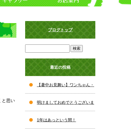
ブログトップ
最近の投稿
【暑中お見舞い】ワンちゃん・
くと思い
ネコちゃんの夏バテ対策と、夏
明けましておめでとうございま
を乗り切るおすすめケア♪
す！
1年はあっという間！