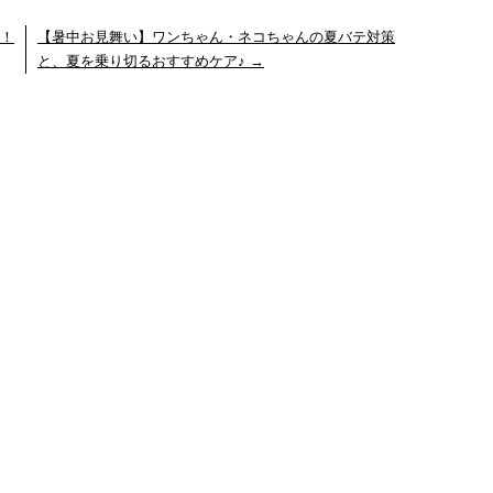
間！
【暑中お見舞い】ワンちゃん・ネコちゃんの夏バテ対策
と、夏を乗り切るおすすめケア♪
→