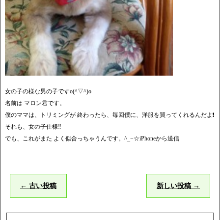
女の子の様な男の子ですo(^▽^)o
名前は マロン君です。
僕のママは、トリミングが 終わったら、毎回僕に、洋服を買ってくれるんだよ❗️
それも、女の子仕様‼️
でも、これがまた よく似合っちゃうんです。^_−☆iPhoneから送信
←
古い投稿
新しい投稿
→