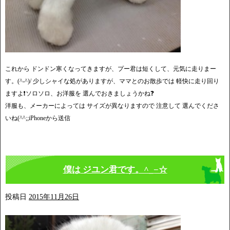
これから ドンドン寒くなってきますが、プー君は短くして、元気に走りまー
す。(^-^)/ 少しシャイな処がありますが、ママとのお散歩では 軽快に走り回り
ますよ❗️ソロソロ、お洋服を 選んでおきましょうかね❓
洋服も、メーカーによっては サイズが異なりますので 注意して 選んでくださ
いね(^^;;iPhoneから送信
僕は ジユン君です。^_−☆
投稿日
2015年11月26日