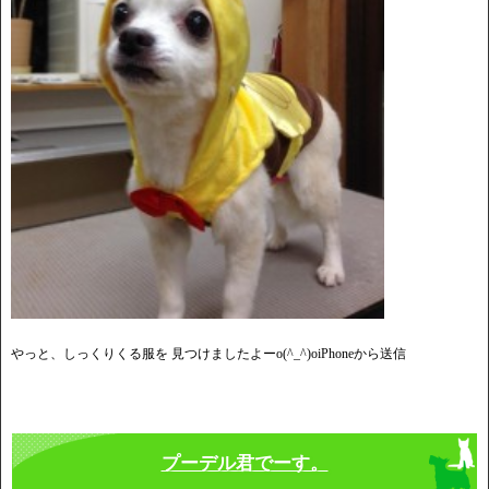
やっと、しっくりくる服を 見つけましたよーo(^_^)oiPhoneから送信
プーデル君でーす。