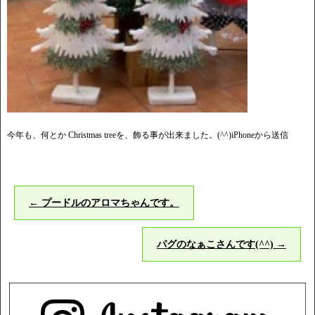
今年も、何とか Christmas treeを、飾る事が出来ました。(^^)iPhoneから送信
←
プードルのアロマちゃんです。
パグのなぁこさんです(^^)
→