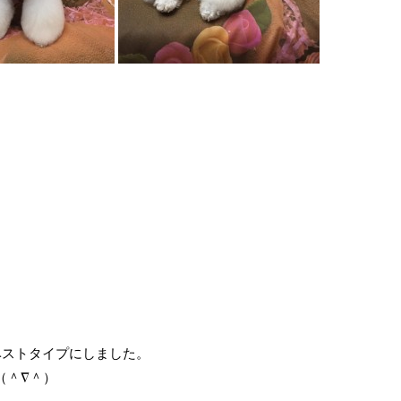
ベストタイプにしました。
（＾∇＾）