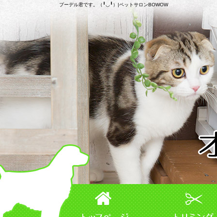
プーデル君です。（╹◡╹）|ペットサロンBOWOW