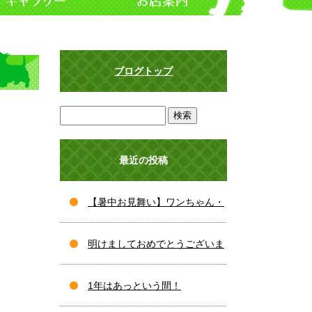
ブログトップ
最近の投稿
【暑中お見舞い】ワンちゃん・
ネコちゃんの夏バテ対策と、夏
明けましておめでとうございま
を乗り切るおすすめケア♪
す！
1年はあっという間！