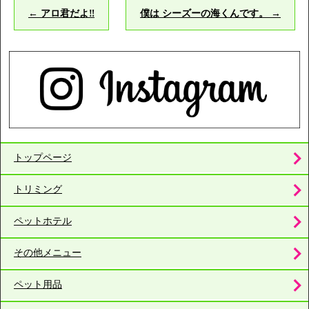
←
アロ君だよ‼️
僕は シーズーの海くんです。
→
トップページ
トリミング
ペットホテル
その他メニュー
ペット用品